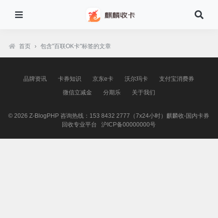
首页
›
包含"百联OK卡"标签的文章
品牌资讯
卡券知识
京东e卡
沃尔玛卡
支付宝消费券
微信立减金
分期乐
关于我们
© 2026
Z-BlogPHP
咨询热线：153 8432 2777（7x24小时）麒麟收-国内卡券
回收专业平台
沪ICP备00000000号