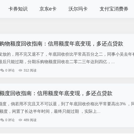
卡券知识
京东e卡
沃尔玛卡
支付宝消费券
购物额度回收指南：信用额度年底变现，多还点贷款
发放的，用不完又退不了，年底回收价比平常高百分之二，同事小吴去年
后只能过期，分期乐购物额度回收在二零二三年达到四亿，...
0 评论
312 阅读
额度回收指南：信用额度年底变现，多还点贷款
额度，倘若用不完且又不可以退，到了年底回收价格比平常要高出3% ，
元额度，闲置了长达半年时间，最终只能过期 ，实际上...
0 评论
489 阅读