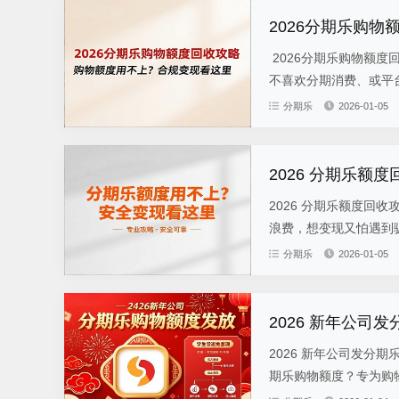
2026分期乐购
2026分期乐购物额
不喜欢分期消费、或平台
分期乐
2026-01-05
2026 分期乐
2026 分期乐额度回
浪费，想变现又怕遇到骗
分期乐
2026-01-05
2026 新年公
2026 新年公司发分
期乐购物额度？专为购物