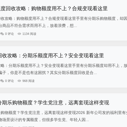
物额度回收攻略：购物额度用不上？合规变现看这里
度回收攻略：购物额度用不上？合规变现看这里手里有分期乐购物额度，却
商品不符合需求而用不上，放着浪费，想...
0 评论
1134 阅读
额度回收攻略：分期乐额度用不上？安全变现看这里
收攻略：分期乐额度用不上？安全变现看这里手里有分期乐额度却用不上，
子，你是不是也有这困扰？其实分期乐额度回收是合...
0 评论
968 阅读
司发分期乐购物额度？学生党注意，远离套现这样变现
期乐购物额度？学生党注意，远离套现这样变现2026 新年公司发的福利里有
场景设计的专属额度，但很多学生党、年轻人因...