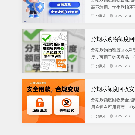
高不敢用、学生党怕还不
分期乐
2025-12-31
分期乐购物额度回
分期乐购物额度回收科
度，可用于购买商品，但
分期乐
2025-12-30
分期乐额度回收安
分期乐额度回收安全指
用户拥有可用额度，但对
分期乐
2025-12-30