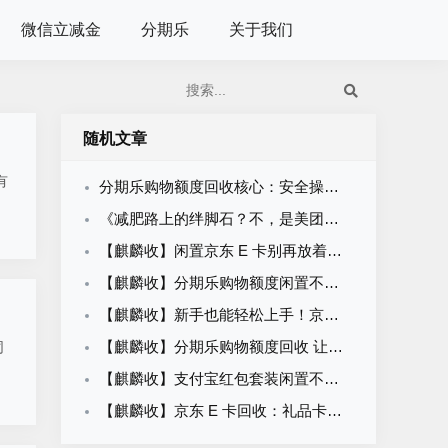
微信立减金
分期乐
关于我们
随机文章
有
分期乐购物额度回收核心：安全操作与风险防范
《减肥路上的绊脚石？不，是美团卡回收！》
【麒麟收】闲置京东 E 卡别再放着过期！手把手教你安全变现的实用方法
【麒麟收】分期乐购物额度闲置不用？别让你的应急储备白白浪费了
【麒麟收】新手也能轻松上手！京东 E 卡闲置处理极简指南
【麒麟收】分期乐购物额度回收 让沉睡额度变成可用现金
同
【麒麟收】支付宝红包套装闲置不用怎么处理最划算
【麒麟收】京东 E 卡回收：礼品卡券高效处理科普