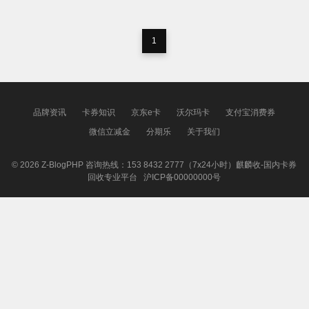
1
品牌资讯
卡券知识
京东e卡
沃尔玛卡
支付宝消费券
微信立减金
分期乐
关于我们
© 2026
Z-BlogPHP
咨询热线：153 8432 2777（7x24小时）麒麟收-国内卡券
回收专业平台
沪ICP备00000000号