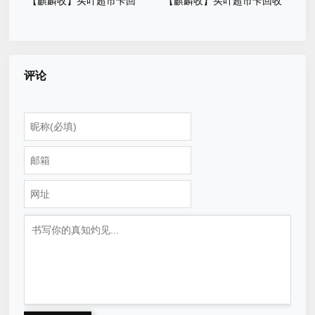
【麒麟收】买吖超市卡回
【麒麟收】买吖超市卡回收
收：闲置卡券的省心变现指南
全攻略 正规变现渠道操作详解
评论