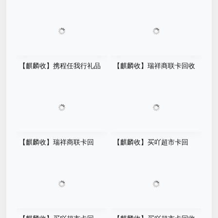
提现吗？一篇看懂回收价格、
闲置了怎么办？别等过期才后
平台选择与操作流程
悔，这个方法很多人都在用
【麒麟收】携程任我行礼品
【麒麟收】瑞祥商联卡回收
卡回收平台怎么选？先别急着
攻略：聪明人的消费管理小技
提交卡密，这几点建议先看看
巧
【麒麟收】瑞祥商联卡回
【麒麟收】买吖超市卡回
收：别让闲置购物卡悄悄 "贬
收：数字化时代的卡券价值优
值" 了
化方案