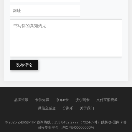
发布评论
品牌资讯
卡券知识
京东e卡
沃尔玛卡
支付宝消费券
微信立减金
分期乐
关于我们
© 2026
Z-BlogPHP
咨询热线：153 8432 2777（7x24小时）麒麟收-国内卡券
回收专业平台
沪ICP备00000000号