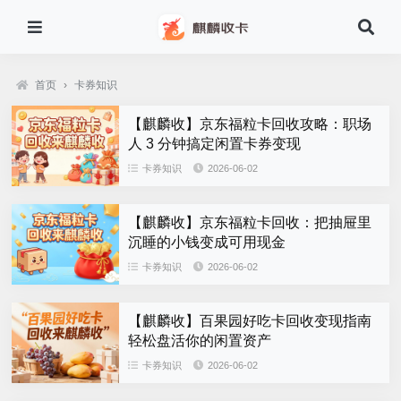
首页
›
卡券知识
【麒麟收】京东福粒卡回收攻略：职场
人 3 分钟搞定闲置卡券变现
卡券知识
2026-06-02
【麒麟收】京东福粒卡回收：把抽屉里
沉睡的小钱变成可用现金
卡券知识
2026-06-02
【麒麟收】百果园好吃卡回收变现指南
轻松盘活你的闲置资产
卡券知识
2026-06-02