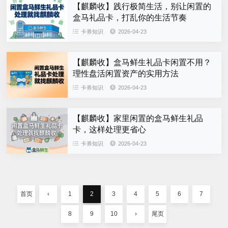
【麒麟收】践行极简生活，别让闲置的
盒马礼品卡，打乱你的生活节奏
卡券知识
2026-04-23
【麒麟收】盒马鲜生礼品卡闲置不用？
理性盘活闲置资产的实用方法
卡券知识
2026-04-23
【麒麟收】家里闲置的盒马鲜生礼品
卡，这样处理更省心
卡券知识
2026-04-23
首页
‹
1
2
3
4
5
6
7
8
9
10
›
尾页