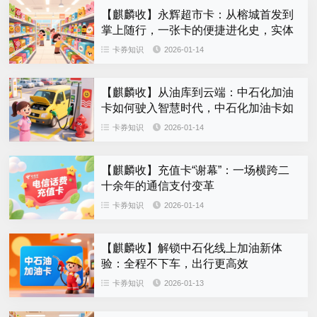
【麒麟收】永辉超市卡：从榕城首发到
掌上随行，一张卡的便捷进化史，实体
卡闲置如何回收？
卡券知识
2026-01-14
【麒麟收】从油库到云端：中石化加油
卡如何驶入智慧时代，中石化加油卡如
何合理回收。
卡券知识
2026-01-14
【麒麟收】充值卡“谢幕”：一场横跨二
十余年的通信支付变革
卡券知识
2026-01-14
【麒麟收】解锁中石化线上加油新体
验：全程不下车，出行更高效
卡券知识
2026-01-13