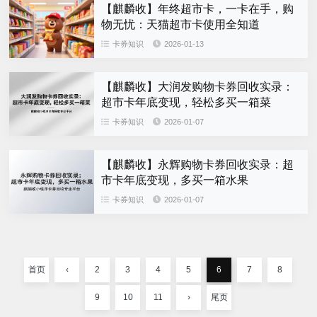
【麒麟收】年终超市卡，一卡在手，购
物无忧：天猫超市卡使用全知道
卡券知识
2026-01-13
【麒麟收】大润发购物卡券回收实录：
超市卡年底变现，轻松多买一箱菜
卡券知识
2026-01-07
【麒麟收】永辉购物卡券回收实录：超
市卡年底变现，多买一箱水果
卡券知识
2026-01-07
首页
‹
2
3
4
5
6
7
8
9
10
11
›
尾页