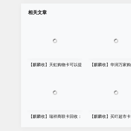
相关文章
【麒麟收】天虹购物卡可以提
【麒麟收】华润万家购
现吗？一篇看懂回收价格、平
置了怎么办？别等过期
台选择与操作流程
悔，这个方法很多人都
【麒麟收】瑞祥商联卡回收：
【麒麟收】买吖超市卡
别让闲置购物卡悄悄 "贬值" 了
数字化时代的卡券价值