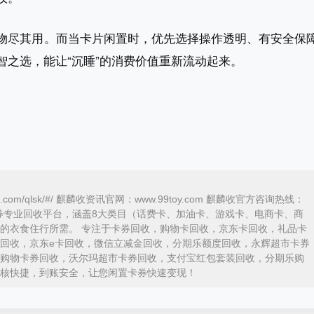
物尽其用。而当卡片闲置时，优先选择操作透明、有安全保
之选，能让“沉睡”的消费价值重新流动起来。
ka.com/qlsk/#/ 麒麟收资讯官网：www.99toy.com 麒麟收官方咨询热线：
内领先的卡券专业回收平台，涵盖8大类目（话费卡、加油卡、游戏卡、电商卡、商
的衣食住行所需。 专注于卡券回收，购物卡回收，京东卡回收，礼品卡
回收，京东e卡回收，微信立减金回收，分期乐额度回收，永辉超市卡券
购物卡券回收，沃尔玛超市卡券回收，支付宝红包套装回收，分期乐购
核快捷，到账安全，让您闲置卡券快速变现！