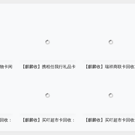
物卡闲
【麒麟收】携程任我行礼品卡
【麒麟收】瑞祥商联卡回收
才后
回收平台怎么选？先别急着提
略：聪明人的消费管理小技
在用
交卡密，这几点建议先看看
回收：
【麒麟收】买吖超市卡回收：
【麒麟收】买吖超市卡回收
优化方
闲置卡券的省心变现指南
攻略 正规变现渠道操作详解