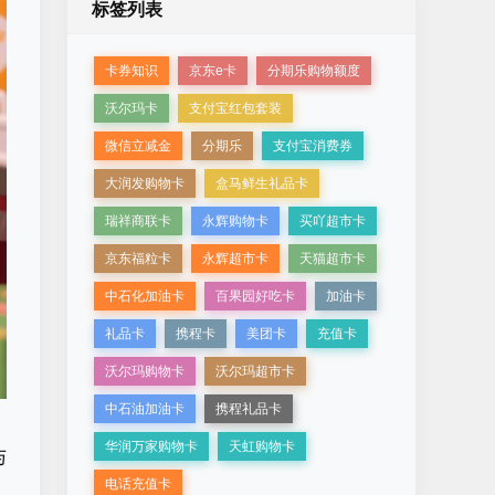
标签列表
卡券知识
京东e卡
分期乐购物额度
沃尔玛卡
支付宝红包套装
微信立减金
分期乐
支付宝消费券
大润发购物卡
盒马鲜生礼品卡
瑞祥商联卡
永辉购物卡
买吖超市卡
京东福粒卡
永辉超市卡
天猫超市卡
中石化加油卡
百果园好吃卡
加油卡
礼品卡
携程卡
美团卡
充值卡
沃尔玛购物卡
沃尔玛超市卡
中石油加油卡
携程礼品卡
华润万家购物卡
天虹购物卡
与
电话充值卡