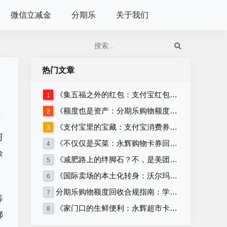
微信立减金
分期乐
关于我们
热门文章
《集五福之外的红包：支付宝红包套装回收》
1
《额度也是资产：分期乐购物额度回收的正确姿势》
2
《支付宝里的宝藏：支付宝消费券回收攻略》
3
河
《不仅仅是买菜：永辉购物卡券回收的多种可能》
4
余
《减肥路上的绊脚石？不，是美团卡回收！》
5
《国际卖场的本土化转身：沃尔玛购物卡券与沃尔玛超市卡券回收》
6
分期乐购物额度回收合规指南：学生党必看，远离套现安全变现
7
等
《家门口的生鲜便利：永辉超市卡券回收》
8
绑