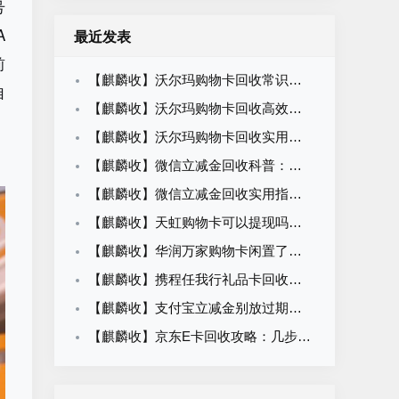
号
A
最近发表
前
【麒麟收】沃尔玛购物卡回收常识科普：闲置卡券合规变现知识
自
【麒麟收】沃尔玛购物卡回收高效方法：职场人闲置卡券处理攻略
、
【麒麟收】沃尔玛购物卡回收实用指南：闲置卡券轻松盘活方法
【麒麟收】微信立减金回收科普：闲置权益变现的合规路径与操作方法
【麒麟收】微信立减金回收实用指南：别让卡包里的小钱悄悄溜走
【麒麟收】天虹购物卡可以提现吗？一篇看懂回收价格、平台选择与操作流程
【麒麟收】华润万家购物卡闲置了怎么办？别等过期才后悔，这个方法很多人都在用
【麒麟收】携程任我行礼品卡回收平台怎么选？先别急着提交卡密，这几点建议先看看
【麒麟收】支付宝立减金别放过期了！越来越多人这样处理，安全又省心
【麒麟收】京东E卡回收攻略：几步完成回收，92折价格哪里看？一文了解