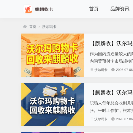
首页
品牌资讯
首页
›
沃尔玛卡
【麒麟收】沃尔玛
作为国内流通量较大的
内闲置预付卡市场规模已
沃尔玛卡
2026-07-06
【麒麟收】沃尔玛
职场人每年总会收到几
张。平时工作忙，根本抽
沃尔玛卡
2026-07-06