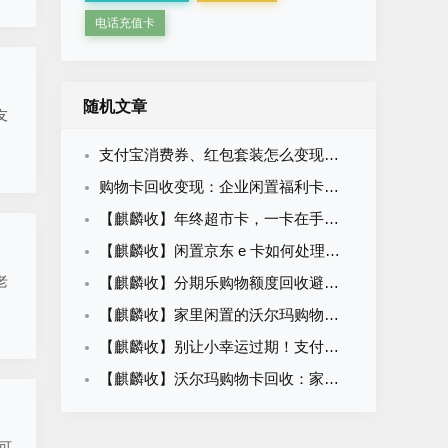
电话充值卡
随机文章
友
支付宝消费券、红包套装怎么变现？支付宝卡券回收安全指南
购物卡回收变现：企业闲置福利卡、个人用不上的购物卡这样处理不亏
【麒麟收】年终超市卡，一卡在手，购物无忧：天猫超市卡使用全知道
【麒麟收】闲置京东 e 卡如何处理？2026 最新回收方式大揭密
老
【麒麟收】分期乐购物额度回收避坑指南：守住安全底线，合规盘活不踩雷
【麒麟收】家里闲置的沃尔玛购物卡，这样处理更省心
【麒麟收】别让小幸运过期！支付宝红包套装的温柔处理方式
【麒麟收】沃尔玛购物卡回收：家庭闲置卡券快速变现的实用方法
可