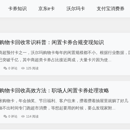
卡券知识
京东e卡
沃尔玛卡
支付宝消费券
购物卡回收常识科普：闲置卡券合规变现知识
商超预付卡之一，沃尔玛购物卡每年的闲置规模都不小。根据行业数据，
突破千亿，其中商超类卡券占比接近两成，大量卡片因为使...
0 评论
125 阅读
购物卡回收高效方法：职场人闲置卡券处理攻略
张购物卡，年会抽奖、节日福利、客户往来，攒着攒着抽屉里就躺了好几
不出时间专门跑超市消费，等想起要用的时候，要么发现家附...
0 评论
114 阅读