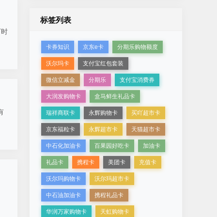
标签列表
下时
卡券知识
京东e卡
分期乐购物额度
沃尔玛卡
支付宝红包套装
微信立减金
分期乐
支付宝消费券
大润发购物卡
盒马鲜生礼品卡
有
瑞祥商联卡
永辉购物卡
买吖超市卡
京东福粒卡
永辉超市卡
天猫超市卡
中石化加油卡
百果园好吃卡
加油卡
礼品卡
携程卡
美团卡
充值卡
沃尔玛购物卡
沃尔玛超市卡
中石油加油卡
携程礼品卡
华润万家购物卡
天虹购物卡