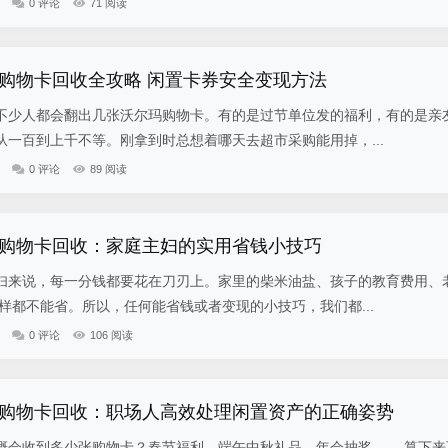
0 评论
71 阅读
购物卡回收全攻略 闲置卡券安全变现方法
不少人都会翻出几张沃尔玛购物卡。有的是过节单位发的福利，有的是亲
一百到上千不等。刚拿到时总想着哪天去超市采购能用掉，...
0 评论
89 阅读
购物卡回收：家庭主妇的实用省钱小技巧
妇来说，每一分钱都要花在刀刃上。家里的柴米油盐、孩子的教育费用、
样都不能省。所以，任何能省钱或者变现的小技巧，我们都...
0 评论
106 阅读
购物卡回收：职场人高效处理闲置资产的正确姿势
概会收到多少张购物卡？春节福利、端午中秋礼品、年会抽奖…… 算下来