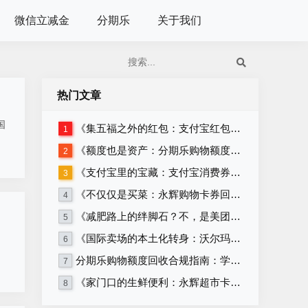
微信立减金
分期乐
关于我们
热门文章
国
《集五福之外的红包：支付宝红包套装回收》
1
《额度也是资产：分期乐购物额度回收的正确姿势》
2
《支付宝里的宝藏：支付宝消费券回收攻略》
3
《不仅仅是买菜：永辉购物卡券回收的多种可能》
4
《减肥路上的绊脚石？不，是美团卡回收！》
5
《国际卖场的本土化转身：沃尔玛购物卡券与沃尔玛超市卡券回收》
6
分期乐购物额度回收合规指南：学生党必看，远离套现安全变现
7
《家门口的生鲜便利：永辉超市卡券回收》
8