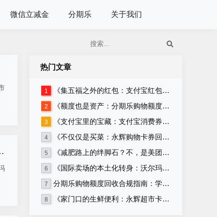
微信立减金
分期乐
关于我们
热门文章
市
《集五福之外的红包：支付宝红包套装回收》
1
《额度也是资产：分期乐购物额度回收的正确姿势》
2
《支付宝里的宝藏：支付宝消费券回收攻略》
3
《不仅仅是买菜：永辉购物卡券回收的多种可能》
4
山姆卡不续会员？这样回收变现多赚几十块
《减肥路上的绊脚石？不，是美团卡回收！》
5
《国际卖场的本土化转身：沃尔玛购物卡券与沃尔玛超市卡券回收》
玛
6
分期乐购物额度回收合规指南：学生党必看，远离套现安全变现
7
《家门口的生鲜便利：永辉超市卡券回收》
8