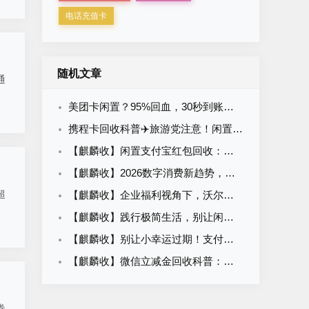
电话充值卡
随机文章
通
美团卡闲置？95%回血，30秒到账，别让钱包再为它流血！
携程卡回收科普✈️旅游党注意！闲置旅行卡盘活攻略
【麒麟收】闲置支付宝红包回收：数字时代的微缩环保革命.
【麒麟收】2026数字消费新趋势，支付宝红包套装回收成潮流，省心又便捷
超
【麒麟收】企业福利视角下，沃尔玛购物卡回收潮的启示与优化方向
【麒麟收】践行极简生活，别让闲置的盒马礼品卡，打乱你的生活节奏
【麒麟收】别让小幸运过期！支付宝红包套装的温柔处理方式
【麒麟收】微信立减金回收科普：闲置权益变现的合规路径与操作方法
券