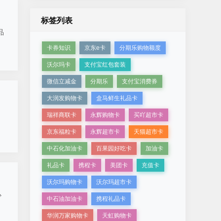
标签列表
品
卡券知识
京东e卡
分期乐购物额度
沃尔玛卡
支付宝红包套装
微信立减金
分期乐
支付宝消费券
大润发购物卡
盒马鲜生礼品卡
瑞祥商联卡
永辉购物卡
买吖超市卡
京东福粒卡
永辉超市卡
天猫超市卡
中石化加油卡
百果园好吃卡
加油卡
礼品卡
携程卡
美团卡
充值卡
沃尔玛购物卡
沃尔玛超市卡
少
中石油加油卡
携程礼品卡
华润万家购物卡
天虹购物卡