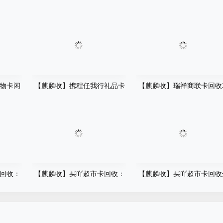
物卡闲
【麒麟收】携程任我行礼品卡
【麒麟收】瑞祥商联卡回收
才后
回收平台怎么选？先别急着提
略：聪明人的消费管理小技
在用
交卡密，这几点建议先看看
回收：
【麒麟收】买吖超市卡回收：
【麒麟收】买吖超市卡回收
优化方
闲置卡券的省心变现指南
攻略 正规变现渠道操作详解