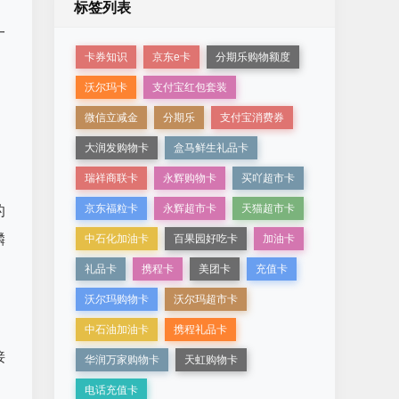
标签列表
一
卡券知识
京东e卡
分期乐购物额度
沃尔玛卡
支付宝红包套装
微信立减金
分期乐
支付宝消费券
大润发购物卡
盒马鲜生礼品卡
瑞祥商联卡
永辉购物卡
买吖超市卡
京东福粒卡
永辉超市卡
天猫超市卡
的
麟
中石化加油卡
百果园好吃卡
加油卡
礼品卡
携程卡
美团卡
充值卡
沃尔玛购物卡
沃尔玛超市卡
中石油加油卡
携程礼品卡
接
华润万家购物卡
天虹购物卡
电话充值卡