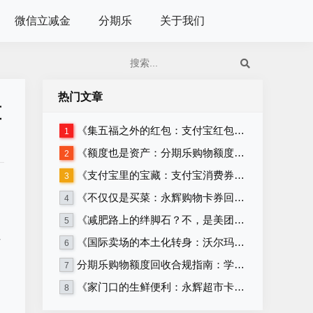
微信立减金
分期乐
关于我们
热门文章
算
《集五福之外的红包：支付宝红包套装回收》
1
《额度也是资产：分期乐购物额度回收的正确姿势》
2
《支付宝里的宝藏：支付宝消费券回收攻略》
3
《不仅仅是买菜：永辉购物卡券回收的多种可能》
4
《减肥路上的绊脚石？不，是美团卡回收！》
5
让
《国际卖场的本土化转身：沃尔玛购物卡券与沃尔玛超市卡券回收》
6
分期乐购物额度回收合规指南：学生党必看，远离套现安全变现
7
《家门口的生鲜便利：永辉超市卡券回收》
8