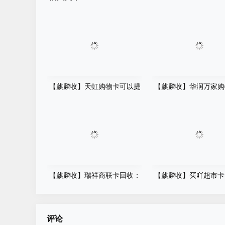
【麒麟收】天虹购物卡可以提
【麒麟收】华润万家购
现吗？一篇看懂回收价格、平
置了怎么办？别等过期
台选择与操作流程
悔，这个方法很多人都
【麒麟收】瑞祥商联卡回收：
【麒麟收】买吖超市卡
别让闲置购物卡悄悄 "贬值" 了
数字化时代的卡券价值
案
评论