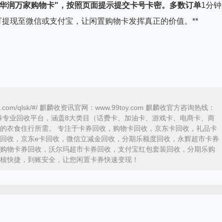
华润万家购物卡"，按照页面提示提交卡号卡密。多数订单
1分钟
即可提现至微信或支付宝，让闲置购物卡发挥真正的价值。**
ka.com/qlsk/#/ 麒麟收资讯官网：www.99toy.com 麒麟收官方咨询热线：
内领先的卡券专业回收平台，涵盖8大类目（话费卡、加油卡、游戏卡、电商卡、商
的衣食住行所需。 专注于卡券回收，购物卡回收，京东卡回收，礼品卡
回收，京东e卡回收，微信立减金回收，分期乐额度回收，永辉超市卡券
购物卡券回收，沃尔玛超市卡券回收，支付宝红包套装回收，分期乐购
核快捷，到账安全，让您闲置卡券快速变现！