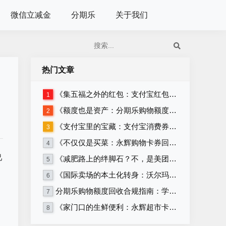
微信立减金
分期乐
关于我们
热门文章
《集五福之外的红包：支付宝红包套装回收》
1
《额度也是资产：分期乐购物额度回收的正确姿势》
2
《支付宝里的宝藏：支付宝消费券回收攻略》
3
《不仅仅是买菜：永辉购物卡券回收的多种可能》
4
己
《减肥路上的绊脚石？不，是美团卡回收！》
5
《国际卖场的本土化转身：沃尔玛购物卡券与沃尔玛超市卡券回收》
6
分期乐购物额度回收合规指南：学生党必看，远离套现安全变现
7
《家门口的生鲜便利：永辉超市卡券回收》
8