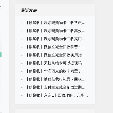
零
最近发表
【麒麟收】沃尔玛购物卡回收常识科普：闲置卡券合规变现知识
【麒麟收】沃尔玛购物卡回收高效方法：职场人闲置卡券处理攻略
【麒麟收】沃尔玛购物卡回收实用指南：闲置卡券轻松盘活方法
【麒麟收】微信立减金回收科普：闲置权益变现的合规路径与操作方法
【麒麟收】微信立减金回收实用指南：别让卡包里的小钱悄悄溜走
【麒麟收】天虹购物卡可以提现吗？一篇看懂回收价格、平台选择与操作流程
【麒麟收】华润万家购物卡闲置了怎么办？别等过期才后悔，这个方法很多人都在用
【麒麟收】携程任我行礼品卡回收平台怎么选？先别急着提交卡密，这几点建议先看看
【麒麟收】支付宝立减金别放过期了！越来越多人这样处理，安全又省心
【麒麟收】京东E卡回收攻略：几步完成回收，92折价格哪里看？一文了解