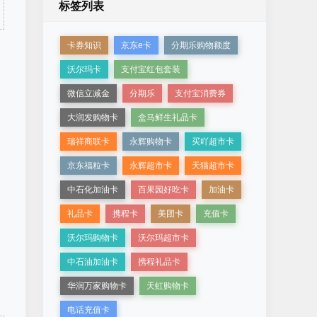
标签列表
卡券知识
京东e卡
分期乐购物额度
沃尔玛卡
支付宝红包套装
微信立减金
分期乐
支付宝消费券
大润发购物卡
盒马鲜生礼品卡
瑞祥商联卡
永辉购物卡
买吖超市卡
京东福粒卡
永辉超市卡
天猫超市卡
中石化加油卡
百果园好吃卡
加油卡
礼品卡
携程卡
美团卡
充值卡
沃尔玛购物卡
沃尔玛超市卡
中石油加油卡
携程礼品卡
华润万家购物卡
天虹购物卡
电话充值卡