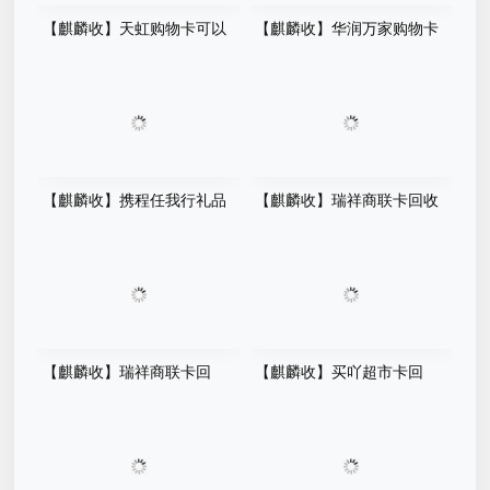
【麒麟收】天虹购物卡可以
【麒麟收】华润万家购物卡
提现吗？一篇看懂回收价格、
闲置了怎么办？别等过期才后
平台选择与操作流程
悔，这个方法很多人都在用
【麒麟收】携程任我行礼品
【麒麟收】瑞祥商联卡回收
卡回收平台怎么选？先别急着
攻略：聪明人的消费管理小技
提交卡密，这几点建议先看看
巧
【麒麟收】瑞祥商联卡回
【麒麟收】买吖超市卡回
收：别让闲置购物卡悄悄 "贬
收：数字化时代的卡券价值优
值" 了
化方案