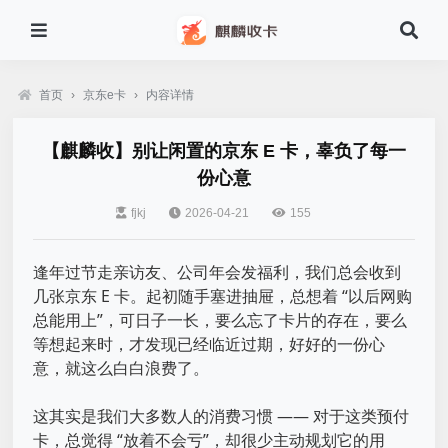
首页
›
京东e卡
›
内容详情
【麒麟收】别让闲置的京东 E 卡，辜负了每一
份心意
fjkj
2026-04-21
155
逢年过节走亲访友、公司年会发福利，我们总会收到
几张京东 E 卡。起初随手塞进抽屉，总想着 “以后网购
总能用上”，可日子一长，要么忘了卡片的存在，要么
等想起来时，才发现已经临近过期，好好的一份心
意，就这么白白浪费了。
这其实是我们大多数人的消费习惯 —— 对于这类预付
卡，总觉得 “放着不会亏”，却很少主动规划它的用