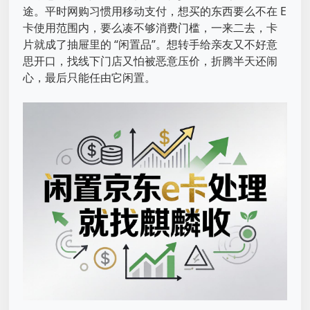
途。平时网购习惯用移动支付，想买的东西要么不在 E
卡使用范围内，要么凑不够消费门槛，一来二去，卡
片就成了抽屉里的 “闲置品”。想转手给亲友又不好意
思开口，找线下门店又怕被恶意压价，折腾半天还闹
心，最后只能任由它闲置。