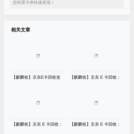
您闲置卡券快速变现！
相关文章
【麒麟收】京东E卡回收攻
【麒麟收】京东 E 卡回收：
略：几步完成回收，92折价格
礼品卡券高效处理科普
哪里看？一文了解
【麒麟收】京东 E 卡回收：
【麒麟收】京东 E 卡回收：
盘活闲置资金的实用方法
居家闲置卡券轻松变现指南