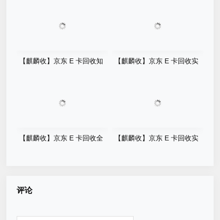
【麒麟收】京东 E 卡回收知
【麒麟收】京东 E 卡回收实
识科普：预付卡资产高效盘活
用指南：闲置卡券轻松变现小
方法
妙招
【麒麟收】京东 E 卡回收全
【麒麟收】京东 E 卡回收实
解析：闲置权益合规变现的实
用指南：让抽屉里的闲置卡券
操方法
变回灵活现金
评论