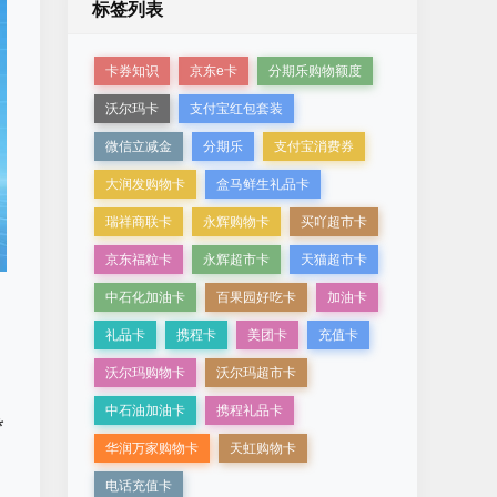
标签列表
卡券知识
京东e卡
分期乐购物额度
沃尔玛卡
支付宝红包套装
微信立减金
分期乐
支付宝消费券
大润发购物卡
盒马鲜生礼品卡
瑞祥商联卡
永辉购物卡
买吖超市卡
京东福粒卡
永辉超市卡
天猫超市卡
中石化加油卡
百果园好吃卡
加油卡
礼品卡
携程卡
美团卡
充值卡
沃尔玛购物卡
沃尔玛超市卡
中石油加油卡
携程礼品卡
*
华润万家购物卡
天虹购物卡
电话充值卡