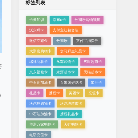
标签列表
卡券知识
京东e卡
分期乐购物额度
沃尔玛卡
支付宝红包套装
微信立减金
分期乐
支付宝消费券
大润发购物卡
盒马鲜生礼品卡
瑞祥商联卡
永辉购物卡
买吖超市卡
要
京东福粒卡
永辉超市卡
天猫超市卡
中石化加油卡
百果园好吃卡
加油卡
礼品卡
携程卡
美团卡
充值卡
单
沃尔玛购物卡
沃尔玛超市卡
中石油加油卡
携程礼品卡
华润万家购物卡
天虹购物卡
电话充值卡