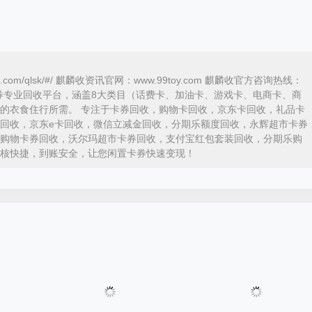
ka.com/qlsk/#/ 麒麟收资讯官网：www.99toy.com 麒麟收官方咨询热线：
内领先的卡券专业回收平台，涵盖8大类目（话费卡、加油卡、游戏卡、电商卡、商
的衣食住行所需。 专注于卡券回收，购物卡回收，京东卡回收，礼品卡
回收，京东e卡回收，微信立减金回收，分期乐额度回收，永辉超市卡券
购物卡券回收，沃尔玛超市卡券回收，支付宝红包套装回收，分期乐购
核快捷，到账安全，让您闲置卡券快速变现！