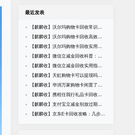
最近发表
【麒麟收】沃尔玛购物卡回收常识科普：闲置卡券合规变现知识
【麒麟收】沃尔玛购物卡回收高效方法：职场人闲置卡券处理攻略
【麒麟收】沃尔玛购物卡回收实用指南：闲置卡券轻松盘活方法
【麒麟收】微信立减金回收科普：闲置权益变现的合规路径与操作方法
【麒麟收】微信立减金回收实用指南：别让卡包里的小钱悄悄溜走
【麒麟收】天虹购物卡可以提现吗？一篇看懂回收价格、平台选择与操作流程
【麒麟收】华润万家购物卡闲置了怎么办？别等过期才后悔，这个方法很多人都在用
【麒麟收】携程任我行礼品卡回收平台怎么选？先别急着提交卡密，这几点建议先看看
【麒麟收】支付宝立减金别放过期了！越来越多人这样处理，安全又省心
【麒麟收】京东E卡回收攻略：几步完成回收，92折价格哪里看？一文了解