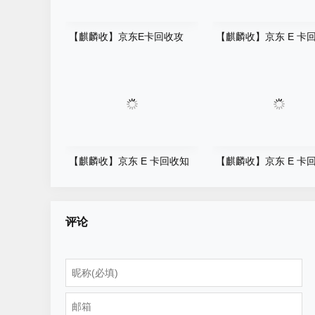
【麒麟收】京东E卡回收攻
【麒麟收】京东 E 卡
略：几步完成回收，92折价格
礼品卡券高效处理科普
哪里看？一文了解
【麒麟收】京东 E 卡回收知
【麒麟收】京东 E 卡
识科普：预付卡资产高效盘活
用指南：闲置卡券轻松
方法
妙招
评论