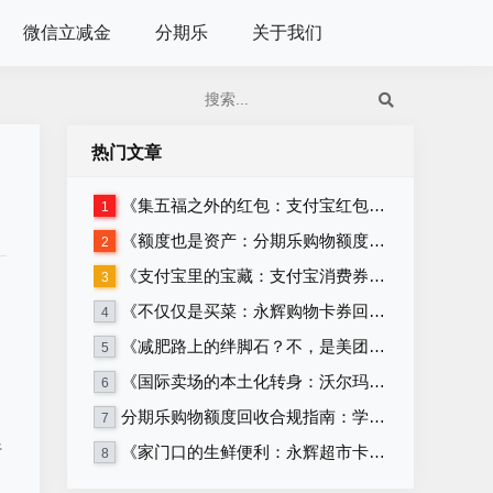
微信立减金
分期乐
关于我们
热门文章
《集五福之外的红包：支付宝红包套装回收》
1
《额度也是资产：分期乐购物额度回收的正确姿势》
2
《支付宝里的宝藏：支付宝消费券回收攻略》
3
《不仅仅是买菜：永辉购物卡券回收的多种可能》
4
《减肥路上的绊脚石？不，是美团卡回收！》
5
《国际卖场的本土化转身：沃尔玛购物卡券与沃尔玛超市卡券回收》
6
分期乐购物额度回收合规指南：学生党必看，远离套现安全变现
7
行
《家门口的生鲜便利：永辉超市卡券回收》
8