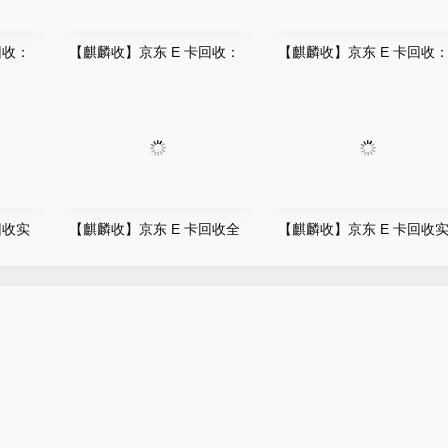
回收：
【麒麟收】京东 E 卡回收：
【麒麟收】京东 E 卡回收
盘活闲置资金的实用方法
居家闲置卡券轻松变现指南
回收实
【麒麟收】京东 E 卡回收全
【麒麟收】京东 E 卡回收
变现小
解析：闲置权益合规变现的实
用指南：让抽屉里的闲置卡
操方法
变回灵活现金