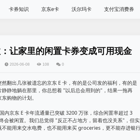
卡券知识
京东e卡
沃尔玛卡
支付宝消费券
回收：让家里的闲置卡券变成可用现金
2026-06-08
108
0
然翻出几张被遗忘的京东 E 卡，有的是公司发的福利，有的是
静静地躺在那里，你总想着 "以后总会用到的"，结果一拖再
京东购物的计划。
内京东 E 卡年流通量已突破 3200 万张，综合闲置率超过 3
最终会被闲置。我们总觉得 "反正不占地方，留着也没关系"，但实
能用来交水电费，也不能用来买 groceries，更不能存进银