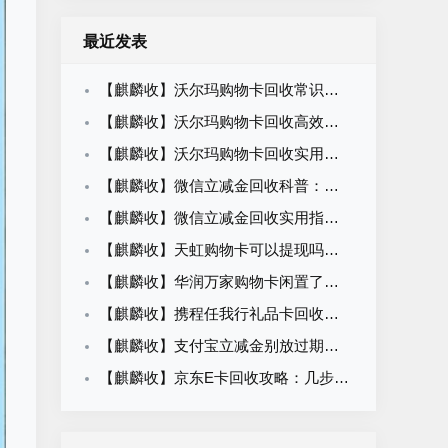
最近发表
【麒麟收】沃尔玛购物卡回收常识科普：闲置卡券合规变现知识
【麒麟收】沃尔玛购物卡回收高效方法：职场人闲置卡券处理攻略
【麒麟收】沃尔玛购物卡回收实用指南：闲置卡券轻松盘活方法
【麒麟收】微信立减金回收科普：闲置权益变现的合规路径与操作方法
【麒麟收】微信立减金回收实用指南：别让卡包里的小钱悄悄溜走
【麒麟收】天虹购物卡可以提现吗？一篇看懂回收价格、平台选择与操作流程
【麒麟收】华润万家购物卡闲置了怎么办？别等过期才后悔，这个方法很多人都在用
【麒麟收】携程任我行礼品卡回收平台怎么选？先别急着提交卡密，这几点建议先看看
【麒麟收】支付宝立减金别放过期了！越来越多人这样处理，安全又省心
【麒麟收】京东E卡回收攻略：几步完成回收，92折价格哪里看？一文了解