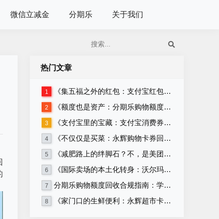
微信立减金
分期乐
关于我们
热门文章
《集五福之外的红包：支付宝红包套装回收》
1
《额度也是资产：分期乐购物额度回收的正确姿势》
2
《支付宝里的宝藏：支付宝消费券回收攻略》
3
《不仅仅是买菜：永辉购物卡券回收的多种可能》
4
《减肥路上的绊脚石？不，是美团卡回收！》
5
回
《国际卖场的本土化转身：沃尔玛购物卡券与沃尔玛超市卡券回收》
6
的
分期乐购物额度回收合规指南：学生党必看，远离套现安全变现
7
《家门口的生鲜便利：永辉超市卡券回收》
8