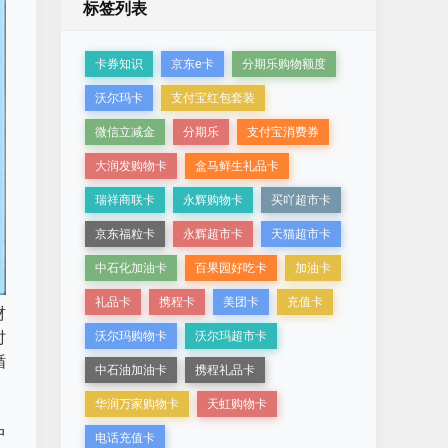
标签列表
卡券知识
京东e卡
分期乐购物额度
沃尔玛卡
支付宝红包套装
微信立减金
分期乐
支付宝消费券
大润发购物卡
盒马鲜生礼品卡
瑞祥商联卡
永辉购物卡
买吖超市卡
京东福粒卡
永辉超市卡
天猫超市卡
中石化加油卡
百果园好吃卡
加油卡
礼品卡
携程卡
美团卡
充值卡
材
时
沃尔玛购物卡
沃尔玛超市卡
循
中石油加油卡
携程礼品卡
华润万家购物卡
天虹购物卡
中
电话充值卡