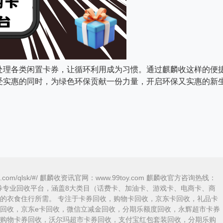
处理各类闲置卡券，让循环利用成为习惯。通过麒麟收这样的便
受实惠的同时，为绿色环保贡献一份力量，开启环保又实惠的新
ka.com/qlsk/#/ 麒麟收资讯官网：www.99toy.com 麒麟收官方咨询热线：
内领先的卡券专业回收平台，涵盖8大类目（话费卡、加油卡、游戏卡、电商卡、商
的衣食住行所需。 专注于卡券回收，购物卡回收，京东卡回收，礼品卡
回收，京东e卡回收，微信立减金回收，分期乐额度回收，永辉超市卡券
购物卡券回收，沃尔玛超市卡券回收，支付宝红包套装回收，分期乐购