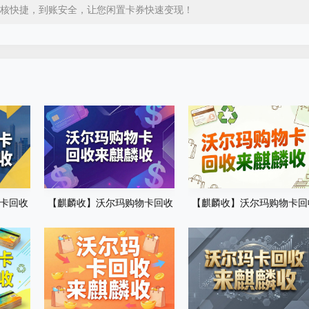
核快捷，到账安全，让您闲置卡券快速变现！
卡回收
【麒麟收】沃尔玛购物卡回收
【麒麟收】沃尔玛购物卡回
卡券处
实用指南：闲置卡券轻松盘活
操作详解 线上便捷变现步骤
方法
享